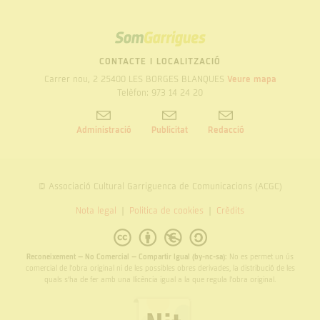
SOM
GARRIGUES
CONTACTE I LOCALITZACIÓ
Carrer nou, 2 25400 LES BORGES BLANQUES
Veure mapa
Telèfon: 973 14 24 20
Administració
Publicitat
Redacció
© Associació Cultural Garriguenca de Comunicacions (ACGC)
Nota legal
Politica de cookies
Crèdits
Reconeixement – No Comercial – Compartir Igual (by-nc-sa):
No es permet un ús
comercial de l’obra original ni de les possibles obres derivades, la distribució de les
quals s’ha de fer amb una llicència igual a la que regula l’obra original.