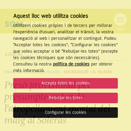
Aquest lloc web utilitza cookies
Utilitzem cookies pròpies i de tercers per millorar
MENÚ
l’experiència d’usuari, analitzar el trànsit, la vostra
MENÚ
Cercar
navegació al web i personalitzar el contingut. Podeu
DE
NAVEGACIÓ
Tanca
“Acceptar totes les cookies”, “Configurar les cookies”
que voleu acceptar o bé “Rebutjar-les totes” (excepte
JUDICIAL
les cookies tècniques que són necessàries).
Consulteu la nostra
política de cookies
per obtenir
CERCAR
més informació.
Dijous, 4 de de desembre de 2025
-
ACN/REDACCIÓ /
EL SOLERÀS
Presó provisional pel
Accepta totes les cookies
presumpte autor de
Rebutjar-les totes
l'atropellament mortal del
Configurar les cookies
maig al Soleràs