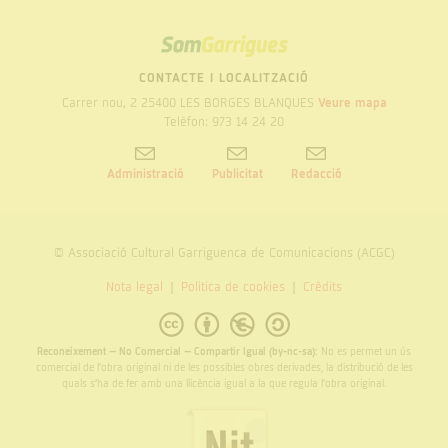
SOM
GARRIGUES
CONTACTE I LOCALITZACIÓ
Carrer nou, 2 25400 LES BORGES BLANQUES
Veure mapa
Telèfon: 973 14 24 20
Administració
Publicitat
Redacció
© Associació Cultural Garriguenca de Comunicacions (ACGC)
Nota legal
Politica de cookies
Crèdits
Reconeixement – No Comercial – Compartir Igual (by-nc-sa):
No es permet un ús
comercial de l’obra original ni de les possibles obres derivades, la distribució de les
quals s’ha de fer amb una llicència igual a la que regula l’obra original.