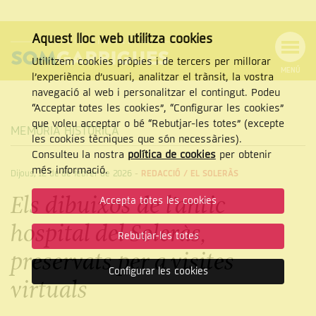
Aquest lloc web utilitza cookies
Utilitzem cookies pròpies i de tercers per millorar
MENÚ
l’experiència d’usuari, analitzar el trànsit, la vostra
MENÚ
Cercar
navegació al web i personalitzar el contingut. Podeu
DE
NAVEGACIÓ
Tanca
“Acceptar totes les cookies”, “Configurar les cookies”
que voleu acceptar o bé “Rebutjar-les totes” (excepte
MEMÒRIA HISTÒRICA
les cookies tècniques que són necessàries).
Consulteu la nostra
política de cookies
per obtenir
CERCAR
més informació.
Dijous, 12 de de febrer de 2026
-
REDACCIÓ /
EL SOLERÀS
Els dibuixos de l’antic
Accepta totes les cookies
hospital del Soleràs,
Rebutjar-les totes
preservats per a visites
Configurar les cookies
virtuals