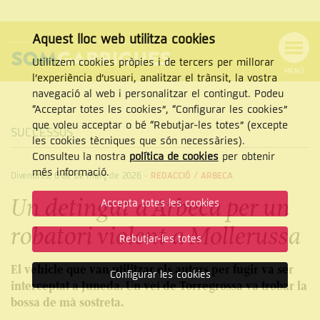
Aquest lloc web utilitza cookies
Utilitzem cookies pròpies i de tercers per millorar
MENÚ
l’experiència d’usuari, analitzar el trànsit, la vostra
MENÚ
Cercar
navegació al web i personalitzar el contingut. Podeu
DE
NAVEGACIÓ
Tanca
“Acceptar totes les cookies”, “Configurar les cookies”
que voleu acceptar o bé “Rebutjar-les totes” (excepte
SUCCESSOS
les cookies tècniques que són necessàries).
Consulteu la nostra
política de cookies
per obtenir
CERCAR
més informació.
Divendres, 6 de de març de 2026
-
REDACCIÓ /
ARBECA
Un detingut a Arbeca per un
Accepta totes les cookies
robatori violent a Mollerussa
Rebutjar-les totes
El vehicle que van utilitzar els autors per fugir va ser
Configurar les cookies
interceptat a Juneda. Un veí de Torregrossa va trobar la
bossa de mà sostreta.