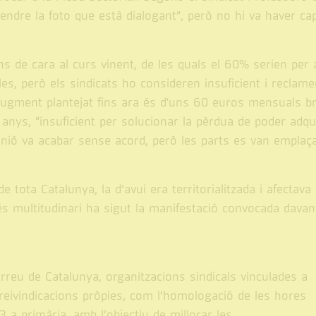
endre la foto que està dialogant”, però no hi va haver ca
ns de cara al curs vinent, de les quals el 60% serien per 
illes, però els sindicats ho consideren insuficient i reclam
’augment plantejat fins ara és d'uns 60 euros mensuals b
anys, “insuficient per solucionar la pèrdua de poder adqui
unió va acabar sense acord, però les parts es van emplaç
e tota Catalunya, la d’avui era territorialitzada i afectava 
és multitudinari ha sigut la manifestació convocada davan
rreu de Catalunya, organitzacions sindicals vinculades a
reivindicacions pròpies, com l’homologació de les hores
a primària, amb l’objectiu de millorar les