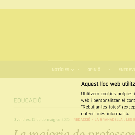
MENÚ
DE
NOTÍCIES
OPINIÓ
ENTREVI
NAVEGACIÓ
Cercar
Aquest lloc web utilit
Utilitzem cookies pròpies i
EDUCACIÓ
web i personalitzar el con
“Rebutjar-les totes” (exce
obtenir més informació.
Divendres, 15 de de maig de 2026
-
REDACCIÓ /
LA GRANADELLA
,
LES 
La majoria de professors