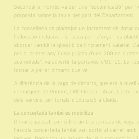
Secundària, només va ser una “escenificació” per “v
proposta sobre la taula per part del Departament.
La conselleria va plantejar un increment de dotacio
l’educació inclusiva i la resta per reforçar les plant
abordar també la qüestió de l'increment salarial. L
per al primer any i una pujada d'uns 200 en quatre 
acumulada”, va advertir la portaveu d’USTEC. La re
tornar a parlar dimarts que ve.
A diferència de la vaga de dimarts, que era a nivell d
comarques de Ponent, l’Alt Pirineu i Aran. L'acte m
dels serveis territorials d'Educació a Lleida.
La concertada també es mobilitza
Dimarts passat, coincidint amb la jornada de vaga a
l’escola concertada també van sortir al carrer amb 
lectives. Demanen un màxim de 18 a secundària i 23 