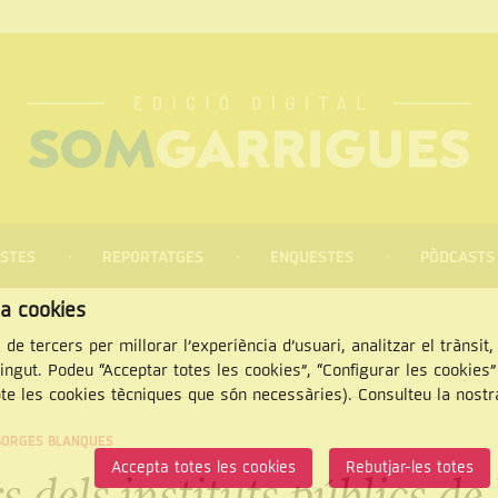
STES
REPORTATGES
ENQUESTES
PÒDCASTS
za cookies
 de tercers per millorar l’experiència d’usuari, analitzar el trànsit
tingut. Podeu “Acceptar totes les cookies”, “Configurar les cookies
pte les cookies tècniques que són necessàries). Consulteu la nost
CERCAR
BORGES BLANQUES
Accepta totes les cookies
Rebutjar-les totes
 dels instituts públics de 