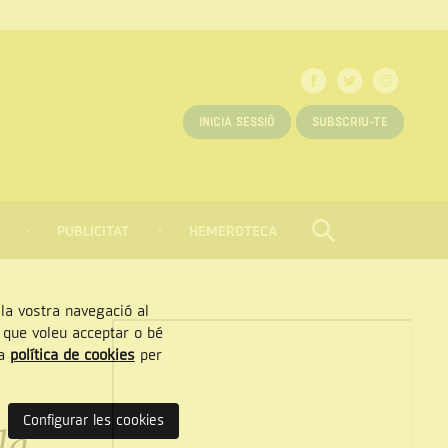
INICIA SESSIÓ
SUBSCRIU-TE
PUBLICITAT
HEMEROTECA
CERCAR
Tancar
, la vostra navegació al
” que voleu acceptar o bé
ra
política de cookies
per
Configurar les cookies
la