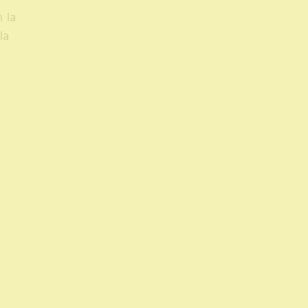
 la
la