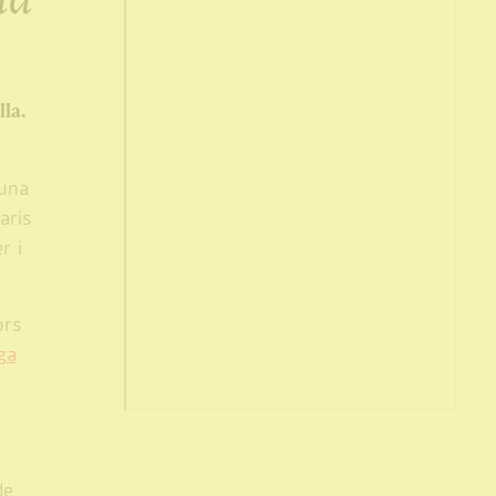
lla.
’una
aris
r i
ors
ga
de