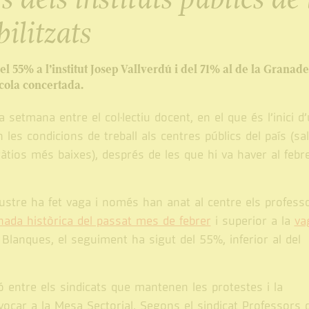
ilitzats
l 55% a l’institut Josep Vallverdú i del 71% al de la Granade
scola concertada.
 setmana entre el col·lectiu docent, en el que és l’inici d
es condicions de treball als centres públics del país (sal
tios més baixes), després de les que hi va haver al febre
claustre ha fet vaga i només han anat al centre els profess
nada històrica del passat mes de febrer
i superior a la
va
s Blanques, el seguiment ha sigut del 55%, inferior al del
ó entre els sindicats que mantenen les protestes i la
vocar a la Mesa Sectorial. Segons el sindicat Professors 