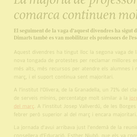
comarca continuen mob
El seguiment de la vaga d’aquest divendres ha sigut de
Dimarts també es van mobilitzar els professors de l’e
Aquest divendres ha tingut lloc la segona vaga de la
nova tongada de protestes per reclamar millores en l
més alts, més recursos per atendre els alumnes i rà
març, i el suport continua sent majoritari.
A l’institut l’Olivera, de la Granadella, un 71% del 
de serveis mínins, percentatge molt similar a la
jor
del març
. A l’institut Josep Vallverdú, de les Borge
febrer però superior al del març i encara majoritari.
La jornada d’avui arribava just l’endemà de la reuni
consellera d’Educació, Esther Niubó, que els va con