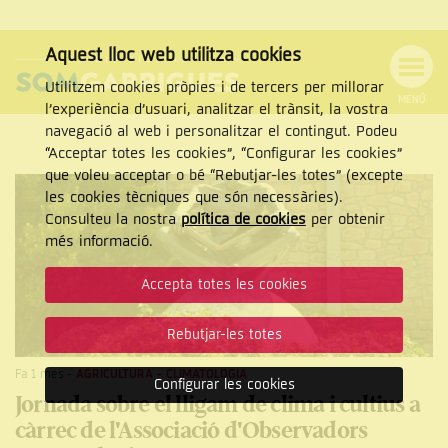
Aquest lloc web utilitza cookies
Utilitzem cookies pròpies i de tercers per millorar
MENÚ
l’experiència d’usuari, analitzar el trànsit, la vostra
MENÚ
Cercar
navegació al web i personalitzar el contingut. Podeu
DE
NAVEGACIÓ
Tanca
“Acceptar totes les cookies”, “Configurar les cookies”
que voleu acceptar o bé “Rebutjar-les totes” (excepte
les cookies tècniques que són necessàries).
Consulteu la nostra
política de cookies
per obtenir
CERCAR
més informació.
Accepta totes les cookies
Rebutjar-les totes
Fa 1 mes
-
AGRICULTURA
-
CLIMATOLOGIA
Configurar les cookies
Jornada sobre el lligam de clima i cultius a
càrrec de l'Associació d'Observadors